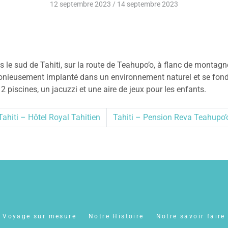
12 septembre 2023
/
14 septembre 2023
le sud de Tahiti, sur la route de Teahupo’o, à flanc de montagne
monieusement implanté dans un environnement naturel et se fond 
 piscines, un jacuzzi et une aire de jeux pour les enfants.
Tahiti – Hôtel Royal Tahitien
Tahiti – Pension Reva Teahupo’
Voyage sur mesure
Notre Histoire
Notre savoir faire