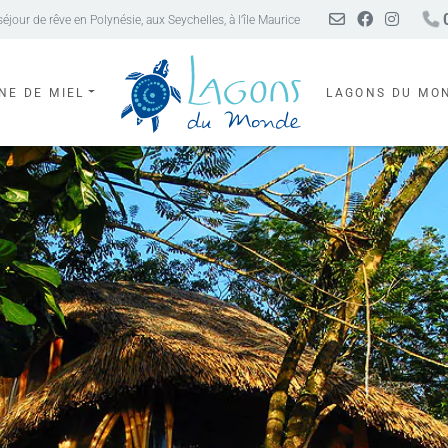
0
our de rêve en Polynésie, aux Seychelles, à l’île Maurice
NE DE MIEL
LAGONS DU MO