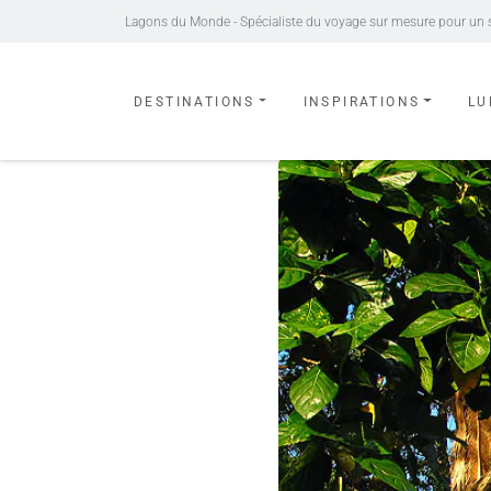
Lagons du Monde - Spécialiste du voyage sur mesure pour un séj
DESTINATIONS
INSPIRATIONS
LU
Tahiti – Vanira Lodge