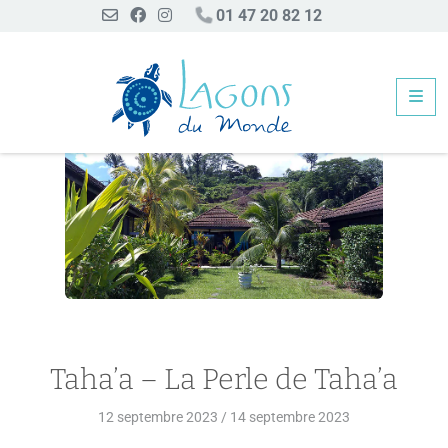
01 47 20 82 12
Me
Taha’a – La Perle de Taha’a
Taha’a – La Perle de Taha’a
12 septembre 2023
/
14 septembre 2023