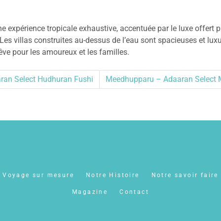
e expérience tropicale exhaustive, accentuée par le luxe offert p
s villas construites au-dessus de l’eau sont spacieuses et luxueu
êve pour les amoureux et les familles.
ran Select Hudhuran Fushi
Meedhupparu – Adaaran Select 
Voyage sur mesure
Notre Histoire
Notre savoir faire
Magazine
Contact