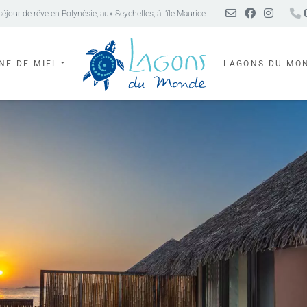
0
our de rêve en Polynésie, aux Seychelles, à l’île Maurice
NE DE MIEL
LAGONS DU MO