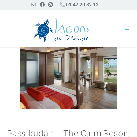
01 47 20 82 12
Me
Passikudah – The Calm Resort & Spa
Passikudah – The Calm Resort