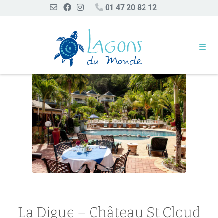
01 47 20 82 12
Me
La Digue – Château St Cloud
La Digue – Château St Cloud