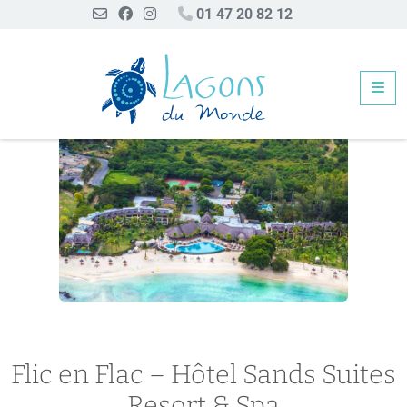
01 47 20 82 12
Me
Flic en Flac – Hôtel Sands Suites Resort & Spa
Flic en Flac – Hôtel Sands Suites
Resort & Spa