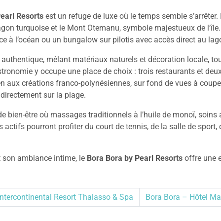
earl Resorts
est un refuge de luxe où le temps semble s’arrêter. 
gon turquoise et le Mont Otemanu, symbole majestueux de l’île. 
ace à l’océan ou un bungalow sur pilotis avec accès direct au lago
authentique, mêlant matériaux naturels et décoration locale, to
gastronomie y occupe une place de choix : trois restaurants et de
ien aux créations franco-polynésiennes, sur fond de vues à couper
directement sur la plage.
de bien-être où massages traditionnels à l’huile de monoï, soins
actifs pourront profiter du court de tennis, de la salle de sport
t son ambiance intime, le
Bora Bora by Pearl Resorts
offre une 
Intercontinental Resort Thalasso & Spa
Bora Bora – Hôtel Mai