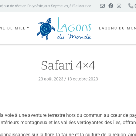
0
our de rêve en Polynésie, aux Seychelles, à l’île Maurice
NE DE MIEL
LAGONS DU MO
Safari 4×4
23 août 2023
/
13 octobre 2023
 la voie à une aventure terrestre hors du commun au cœur de pa
 intérieurs montagneux et les vallées verdoyantes des îles, offra
naissances sur la flore, la faune et la culture de la région, aj