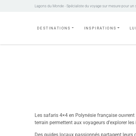
Lagons du Monde - Spécialiste du voyage sur mesure pour un séj
DESTINATIONS
INSPIRATIONS
LU
Safari 4×4
Les safaris 4×4 en Polynésie française ouvrent
terrain permettent aux voyageurs d’explorer les
Des guides locaux passionnés partagent leurs con