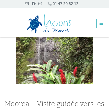
01 47 20 82 12
Me
Moorea – Visite guidée vers les cascades d’Afareaitu
Moorea – Visite guidée vers les